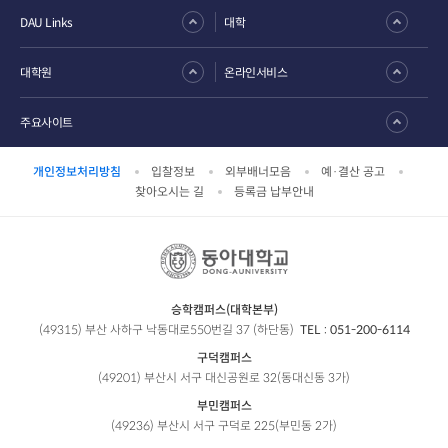
DAU Links
대학
대학원
온라인서비스
주요사이트
개인정보처리방침
입찰정보
외부배너모음
예·결산 공고
찾아오시는 길
등록금 납부안내
승학캠퍼스(대학본부)
(49315) 부산 사하구 낙동대로550번길 37 (하단동)
TEL :
051-200-6114
구덕캠퍼스
(49201) 부산시 서구 대신공원로 32(동대신동 3가)
부민캠퍼스
(49236) 부산시 서구 구덕로 225(부민동 2가)