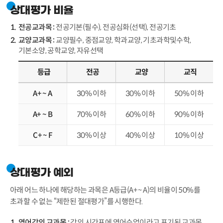
상대평가 비율
전공교과목 :
전공기본(필수), 전공심화(선택), 전공기초
교양교과목 :
교양필수, 중점교양, 학과교양, 기초과학및수학,
기본소양, 공학교양, 자유선택
등급
전공
교양
교직
A+ ~ A
30% 이하
30% 이하
50% 이하
A+ ~ B
70% 이하
60% 이하
90% 이하
C+ ~ F
30% 이상
40% 이상
10% 이상
상대평가 예외
아래 어느 하나에 해당하는 과목은 A등급(A+ ~ A)의 비율이 50%를
초과할 수 없는 “제한된 절대평가”를 시행한다.
영어강의 교과목 :
강의 시간표에 영어수업이라고 표기된 교과목