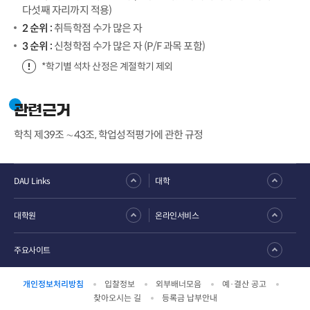
다섯째 자리까지 적용)
2 순위 :
취득학점 수가 많은 자
3 순위 :
신청학점 수가 많은 자 (P/F 과목 포함)
*학기별 석차 산정은 계절학기 제외
관련근거
학칙 제39조 ∼43조, 학업성적평가에 관한 규정
DAU Links
대학
대학원
온라인서비스
주요사이트
개인정보처리방침
입찰정보
외부배너모음
예·결산 공고
찾아오시는 길
등록금 납부안내