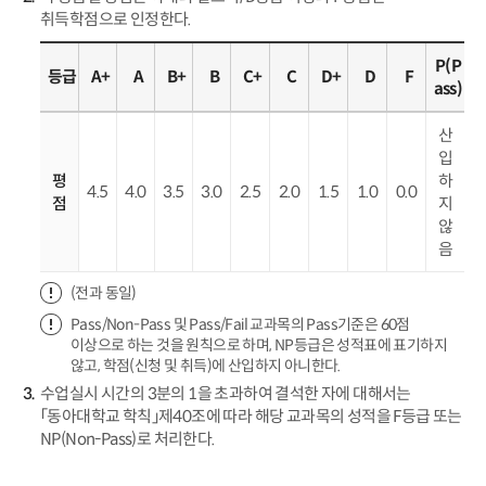
취득학점으로 인정한다.
P(P
등급
A+
A
B+
B
C+
C
D+
D
F
ass)
산
입
평
하
4.5
4.0
3.5
3.0
2.5
2.0
1.5
1.0
0.0
점
지
않
음
(전과 동일)
Pass/Non-Pass 및 Pass/Fail 교과목의 Pass기준은 60점
이상으로 하는 것을 원칙으로 하며, NP등급은 성적표에 표기하지
않고, 학점(신청 및 취득)에 산입하지 아니한다.
수업실시 시간의 3분의 1을 초과하여 결석한 자에 대해서는
「동아대학교 학칙」제40조에 따라 해당 교과목의 성적을 F등급 또는
NP(Non-Pass)로 처리한다.